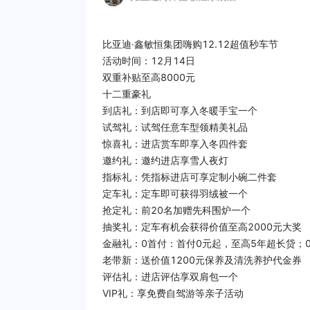
比亚迪·鑫敏恒集团嗨购12.12超值秒车节
活动时间：12月14日
双重补贴至高8000元
十二重豪礼
到店礼：到店即可享入冬暖手宝一个
试驾礼：试驾任意车型领精美礼品
惊喜礼：进店赏车即享入冬四件套
邀约礼：邀约进店享雪人夜灯
指标礼：凭指标进店可享定制小碗二件套
定车礼：定车即可获得羽绒被一个
抢定礼：前20名加赠先科围炉一个
抽奖礼：定车有机会获得价值至高2000元大奖
金融礼：0首付：首付0元起，至高5年超长贷；0
老带新：送价值1200元保养及清洗养护代金券
评估礼：进店评估享双肩包一个
VIP礼：享免费自驾游等亲子活动