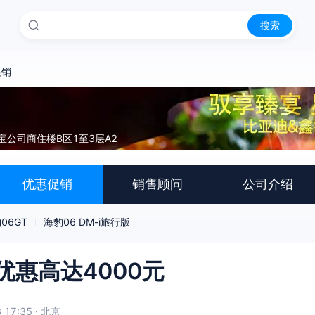
搜索
促销
宝公司商住楼B区1至3层A2
优惠促销
销售顾问
公司介绍
06GT
海豹06 DM-i旅行版
优惠高达4000元
 17:35 · 北京