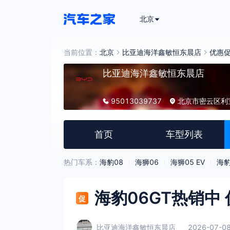
北京
当前位置：
北京
比亚迪海洋鑫敏恒东晨店
优惠
比亚迪海洋鑫敏恒东晨店
95013039737
北京市密云区利
首页
车型列表
热门车系：
海豹08
海狮06
海狮05 EV
海豹
海豹06GT热销中 
促
比亚迪海洋鑫敏恒东晨店
2026-07-08