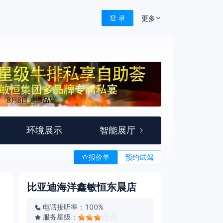
登 录
更多
环境展示
智能展厅
查报价单
预约试驾
比亚迪海洋鑫敏恒东晨店
电话接听率：100%
服务星级：