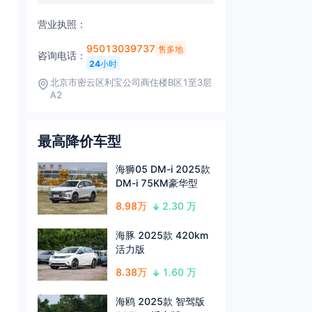
营业执照：
95013039737
售多地
咨询电话：
24
小时
北京市密云区利宝公司商住楼B区1至3层
A2
最高降价车型
海狮05 DM-i 2025款
DM-i 75KM豪华型
8.98万
2.30 万
海豚 2025款 420km
活力版
8.38万
1.60 万
海鸥 2025款 智驾版