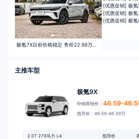
·[优惠促销] 极
·[优惠促销] 极
·[优惠促销] 极
极氪7X目前价格稳定 售价22.98万元起
极氪MIX热
主推车型
极氪9X
46.59-46.
经销商报价：
指导价：46.59-46.59万
2.0T 279马力 L4
指导价