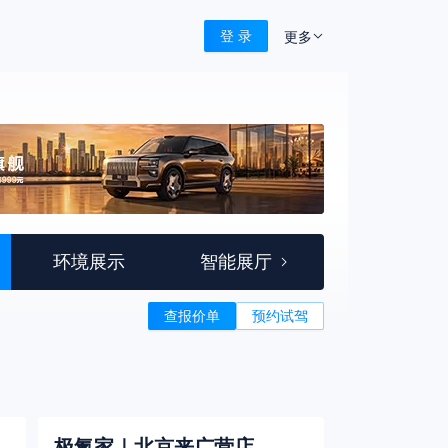
登 录
更多
环境展示
智能展厅
查报价单
预约试驾
极氪家｜北京来广营店