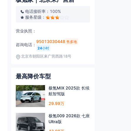
电话接听率：100%
服务星级：
营业执照：
95013030448
售多地
咨询电话：
24
小时
北京市朝阳区来广营西路18号
最高降价车型
极氪MIX 2025款 长续
航智驾版
29.99万
极氪009 2026款 七座
Ultra版