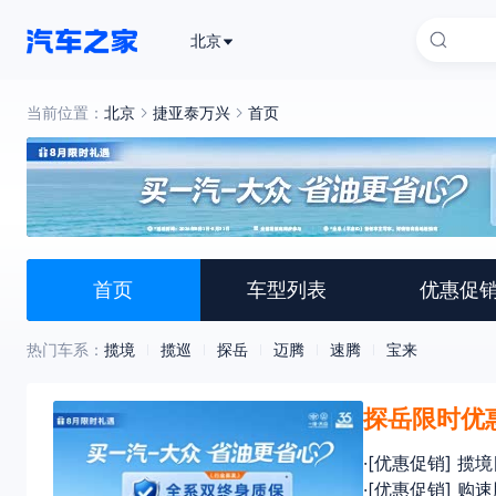
北京
当前位置：
北京
捷亚泰万兴
首页
首页
车型列表
优惠促
热门车系：
揽境
揽巡
探岳
迈腾
速腾
宝来
探岳限时优惠
·[优惠促销] 揽
·[优惠促销] 购