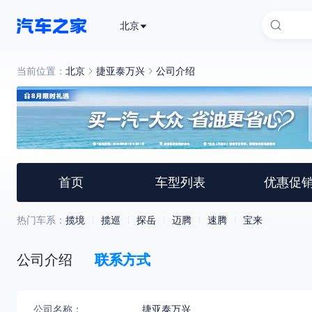
北京
当前位置：
北京
捷亚泰万兴
公司介绍
首页
车型列表
优惠促
热门车系：
揽境
揽巡
探岳
迈腾
速腾
宝来
公司介绍
联系方式
公司名称：
捷亚泰万兴