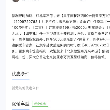
福利限时加码，好礼享不停，来【昌平南桥路西50米捷亚泰万兴
【4009720762 】礼遇不停，来电价更低；多重好礼任您
100%中奖；【二重礼】订车即享199元抵2000元购车基金
无压；【四重礼】任一车型进店免费检测，评估，置换至高享31
车，除享相应权益外，同享500元俱乐部VIP保养卡，再享好礼
边的爱车管家，让您享受优质服务的同时，拨【4009720762
务。更多购车惊喜福利，欢迎您来【北京捷亚泰万兴4S店】解锁，别
属礼一份，买大众首选北京捷亚泰万兴五星经销商，值得信赖。
优惠条件
暂无其他优惠条件
促销车型
现金优惠