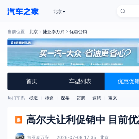
北京
当前位置：
北京
捷亚泰万兴
优惠促销
首页
车型列表
优惠促
热门车系：
揽境
揽巡
探岳
迈腾
速腾
宝来
高尔夫让利促销中 目前优
促
捷亚泰万兴
2026-07-08 17:35 · 北京