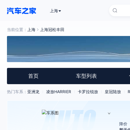
上海
当前位置：
上海
上海冠松丰田
首页
车型列表
热门车系：
亚洲龙
凌放HARRIER
卡罗拉锐放
皇冠陆放
降价
暂无