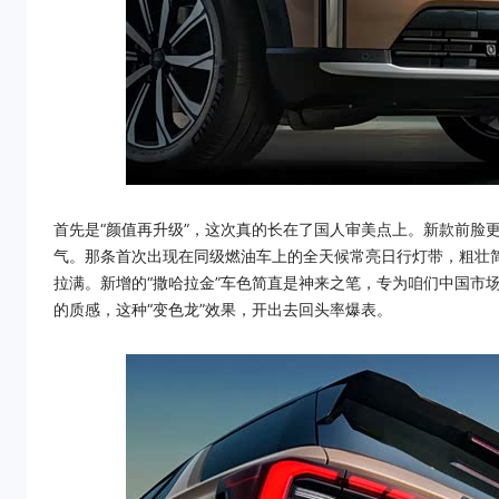
首先是“颜值再升级”，这次真的长在了国人审美点上。新款前脸
气。那条首次出现在同级燃油车上的全天候常亮日行灯带，粗壮
拉满。新增的“撒哈拉金”车色简直是神来之笔，专为咱们中国市
的质感，这种“变色龙”效果，开出去回头率爆表。