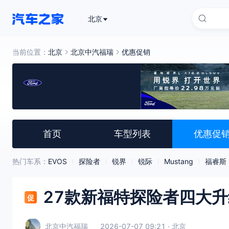
北京
当前位置：
北京
北京中汽福瑞
优惠促销
首页
车型列表
优惠促
热门车系：
EVOS
探险者
锐界
锐际
Mustang
福睿斯
27款新福特探险者四大
促
北京中汽福瑞
2026-07-07 09:21 · 北京