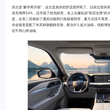
其次是“豪华再升级”，这次是真的把舒适度焊死了。以前总觉得
填充增厚50%，还升级了软泡材质，坐上去像陷进“双层支撑”
是，全系二排都加了通风功能和行政级遮阳帘，夏天后排不再烫
赤金版更是配了米其林旗舰静音胎，配合81L超大油箱，续航增加
还不用心疼油钱。