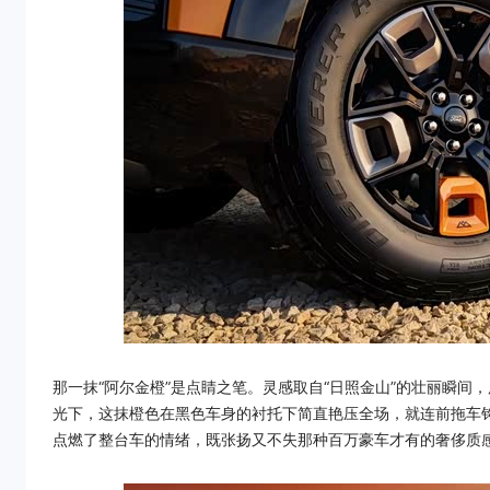
那一抹“阿尔金橙”是点睛之笔。灵感取自“日照金山”的壮丽瞬
光下，这抹橙色在黑色车身的衬托下简直艳压全场，就连前拖车
点燃了整台车的情绪，既张扬又不失那种百万豪车才有的奢侈质