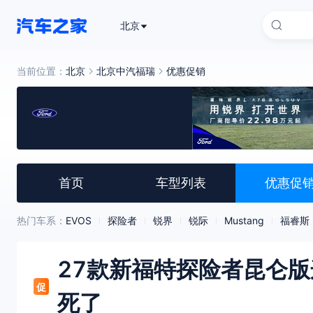
北京
当前位置：
北京
北京中汽福瑞
优惠促销
首页
车型列表
优惠促
热门车系：
EVOS
探险者
锐界
锐际
Mustang
福睿斯
27款新福特探险者昆仑版
促
死了