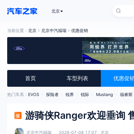
北京
当前位置：
北京
北京中汽福瑞
优惠促销
首页
车型列表
优惠促
热门车系：
EVOS
探险者
锐界
锐际
Mustang
福睿斯
游骑侠Ranger欢迎垂询 售
促
北京中汽福瑞
2026-07-08 17:07 · 北京