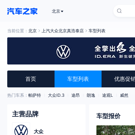
北京
当前位置：
北京
上汽大众北京真浩泰店
车型列表
首页
车型列表
优惠促
热门车系：
帕萨特
大众ID.3
途昂
朗逸
途观L
威然
主营品牌
车型报价
大众