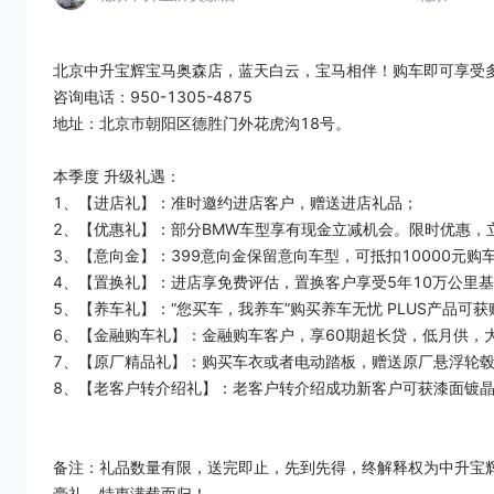
北京中升宝辉宝马奥森店，蓝天白云，宝马相伴！购车即可享受
咨询电话：950-1305-4875
地址：北京市朝阳区德胜门外花虎沟18号。
本季度 升级礼遇：
1、【进店礼】：准时邀约进店客户，赠送进店礼品；
2、【优惠礼】：部分BMW车型享有现金立减机会。限时优惠，
3、【意向金】：399意向金保留意向车型，可抵扣10000元购
4、【置换礼】：进店享免费评估，置换客户享受5年10万公里
5、【养车礼】：“您买车，我养车”购买养车无忧 PLUS产品可
6、【金融购车礼】：金融购车客户，享60期超长贷，低月供，
7、【原厂精品礼】：购买车衣或者电动踏板，赠送原厂悬浮轮
8、【老客户转介绍礼】：老客户转介绍成功新客户可获漆面镀
备注：礼品数量有限，送完即止，先到先得，终解释权为中升宝
豪礼，特惠满载而归！