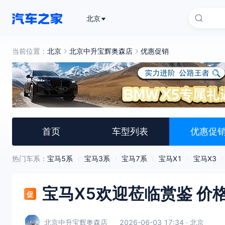
北京
当前位置：
北京
北京中升宝辉奥森店
优惠促销
首页
车型列表
优惠促
热门车系：
宝马5系
宝马3系
宝马7系
宝马X1
宝马X3
宝马X5欢迎莅临赏鉴 价
促
北京中升宝辉奥森店
2026-06-03 17:34 · 北京