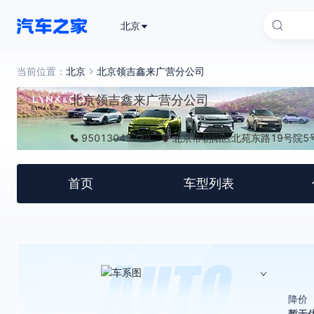
北京
当前位置：
北京
北京领吉鑫来广营分公司
北京领吉鑫来广营分公司
95013043239
北京市朝阳区北苑东路19号院5号
首页
车型列表
降价
暂无