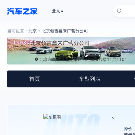
北京
当前位置：
北京
北京领吉鑫来广营分公司
北京领吉鑫来广营分公司
北京市朝阳区北苑东路19号院5号楼11层1101
首页
车型列表
降价
暂无