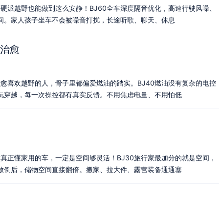
到硬派越野也能做到这么安静！BJ60全车深度隔音优化，高速行驶风噪、
间。家人孩子坐车不会被噪音打扰，长途听歌、聊天、休息
治愈
治愈喜欢越野的人，骨子里都偏爱燃油的踏实。BJ40燃油没有复杂的电控
玩穿越，每一次操控都有真实反馈。不用焦虑电量、不用怕低
满真正懂家用的车，一定是空间够灵活！BJ30旅行家最加分的就是空间，
放倒后，储物空间直接翻倍。搬家、拉大件、露营装备通通塞