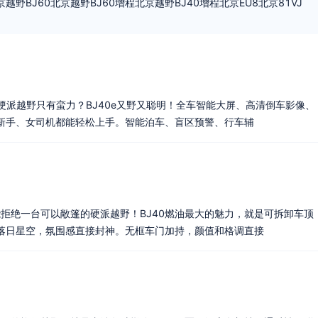
京越野BJ60
北京越野BJ60增程
北京越野BJ40增程
北京EU8
北京81VJ
说硬派越野只有蛮力？BJ40e又野又聪明！全车智能大屏、高清倒车影像、
新手、女司机都能轻松上手。智能泊车、盲区预警、行车辅
能拒绝一台可以敞篷的硬派越野！BJ40燃油最大的魅力，就是可拆卸车顶
落日星空，氛围感直接封神。无框车门加持，颜值和格调直接