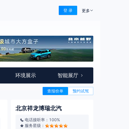
登 录
更多
环境展示
智能展厅
查报价单
预约试驾
北京祥龙博瑞北汽
电话接听率：100%
服务星级：