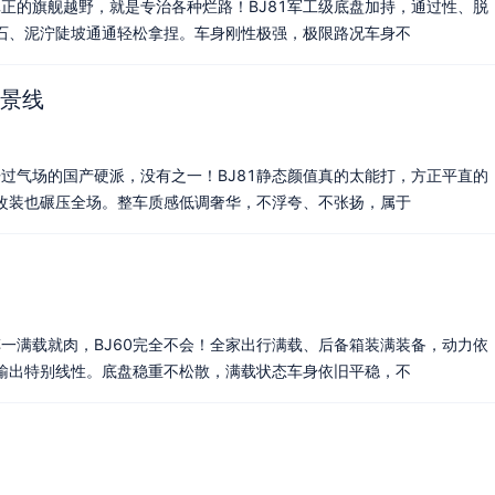
真正的旗舰越野，就是专治各种烂路！BJ81军工级底盘加持，通过性、脱
石、泥泞陡坡通通轻松拿捏。车身刚性极强，极限路况车身不
景线
开过气场的国产硬派，没有之一！BJ81静态颜值真的太能打，方正平直的
改装也碾压全场。整车质感低调奢华，不浮夸、不张扬，属于
车一满载就肉，BJ60完全不会！全家出行满载、后备箱装满装备，动力依
输出特别线性。底盘稳重不松散，满载状态车身依旧平稳，不