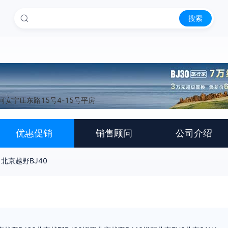
搜索
安宁庄东路15号4-15号平房
优惠促销
销售顾问
公司介绍
北京越野BJ40