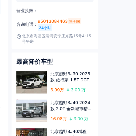
营业执照：
95013084463
售全国
咨询电话：
24
小时
北京市海淀区清河安宁庄东路15号4-15
号平房
最高降价车型
北京越野BJ30 2026
款 旅行家 1.5T DCT两
驱标准版
6.99万
3.00 万
北京越野BJ40 2024
款 2.0T 全新城市猎人
版 侠客型
16.98万
3.00 万
北京越野BJ40增程