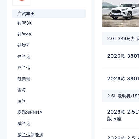
广汽丰田
铂智3X
铂智4X
2.0T 248马力
铂智7
2026款 38
锋兰达
汉兰达
2026款 38
凯美瑞
雷凌
2.5L 发动机:1
凌尚
2026款 2
赛那SIENNA
版 5座
威兰达
威兰达新能源
2026款 2