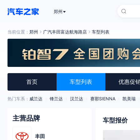
郑州
当前位置：
郑州
广汽丰田富达航海路店
车型列表
首页
车型列表
优惠促
热门车系：
威兰达
锋兰达
汉兰达
赛那SIENNA
凯美瑞
主营品牌
车型报价
丰田