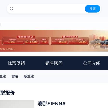
搜索
表
优惠促销
销售顾问
公司介绍
兰达
雷凌
威兰达
车型报价
赛那SIENNA