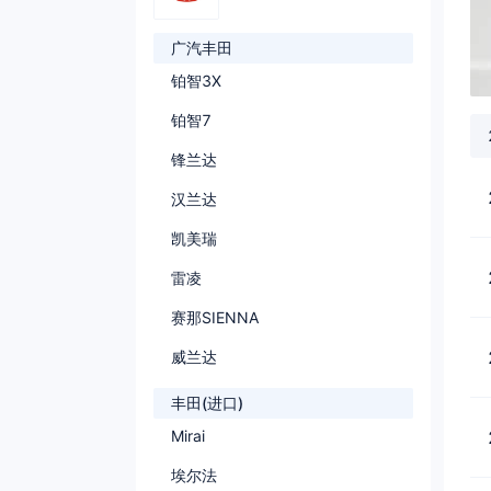
广汽丰田
铂智3X
铂智7
锋兰达
汉兰达
凯美瑞
雷凌
赛那SIENNA
威兰达
丰田(进口)
Mirai
埃尔法