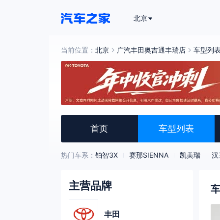
北京
当前位置：
北京
广汽丰田奥吉通丰瑞店
车型列
首页
车型列表
热门车系：
铂智3X
赛那SIENNA
凯美瑞
汉
主营品牌
丰田