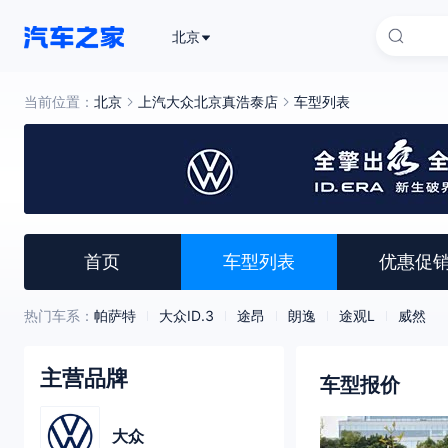
北京
当前位置：
北京
上汽大众北京真浩泰店
车型列表
首页
车型列表
优惠促
热门车系：
帕萨特
大众ID.3
途昂
朗逸
途观L
威然
主营品牌
车型报价
大众