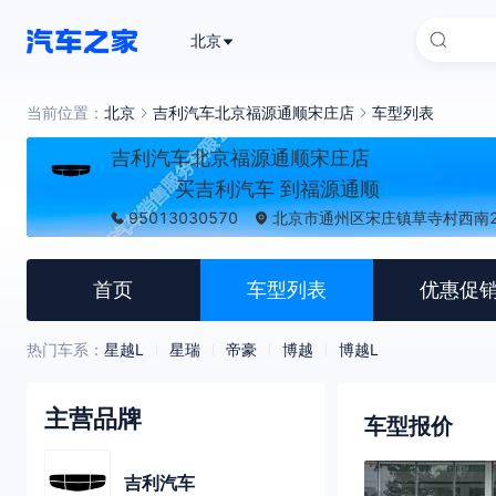
北京
当前位置：
北京
吉利汽车北京福源通顺宋庄店
车型列表
吉利汽车北京福源通顺宋庄店
买吉利汽车 到福源通顺
95013030570
北京市通州区宋庄镇草寺村西南2
首页
车型列表
优惠促
热门车系：
星越L
星瑞
帝豪
博越
博越L
主营品牌
车型报价
吉利汽车