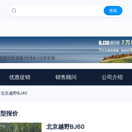
搜索
安宁庄东路15号4-15号平房
优惠促销
销售顾问
公司介绍
北京越野BJ40
车型报价
北京越野BJ60